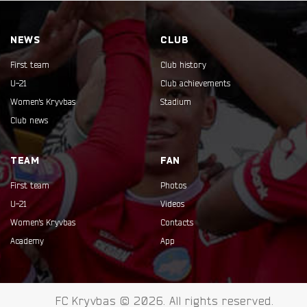
NEWS
CLUB
First team
Club history
U-21
Club achievements
Women's Kryvbas
Stadium
Club news
TEAM
FAN
First team
Photos
U-21
Videos
Women's Kryvbas
Contacts
Academy
App
FC Kryvbas © 2026. All rights reserved.