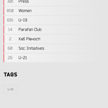
301
Press
850
Women
681
U-19
14
Parafan Club
2
Хаб Рівності
60
Soc. Initiatives
26
U-21
TAGS
U-19