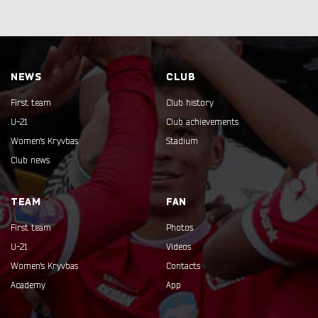
NEWS
CLUB
First team
Club history
U-21
Club achievements
Women's Kryvbas
Stadium
Club news
TEAM
FAN
First team
Photos
U-21
Videos
Women's Kryvbas
Contacts
Academy
App