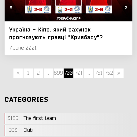
Україна - Кіпр: який рахунок
прогнозують гравці "Кривбасу"?
7 June 2021
«
1
2
...
699
700
701
...
751
752
»
CATEGORIES
3135
The first team
563
Club