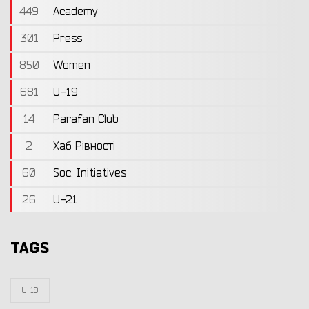
449
Academy
301
Press
850
Women
681
U-19
14
Parafan Club
2
Хаб Рівності
60
Soc. Initiatives
26
U-21
TAGS
U-19