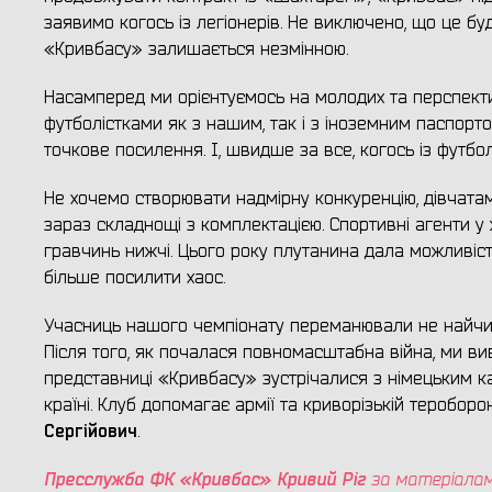
заявимо когось із легіонерів. Не виключено, що це бу
«Кривбасу» залишається незмінною.
Насамперед ми орієнтуємось на молодих та перспекти
футболістками як з нашим, так і з іноземним паспорт
точкове посилення. І, швидше за все, когось із футбол
Не хочемо створювати надмірну конкуренцію, дівчатам
зараз складнощі з комплектацією. Спортивні агенти у 
гравчинь нижчі. Цього року плутанина дала можливіст
більше посилити хаос.
Учасниць нашого чемпіонату переманювали не найчист
Після того, як почалася повномасштабна війна, ми вив
представниці «Кривбасу» зустрічалися з німецьким 
країні. Клуб допомагає армії та криворізькій теробо
Сергійович
.
Пресслужба ФК «Кривбас» Кривий Ріг
за матеріала