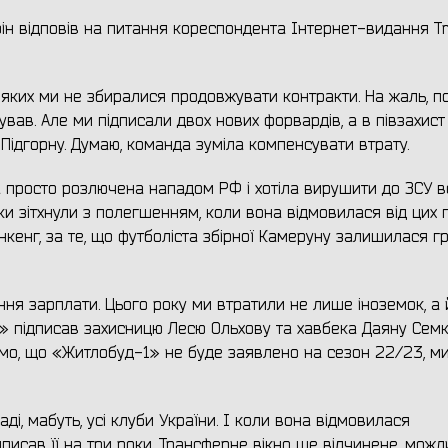
ін відповів на питання кореспондента Інтернет-видання Tr
 яких ми не збиралися продовжувати контракти. На жаль, по
вав. Але ми підписали двох нових форвардів, а в півзахист
Підгорну. Думаю, команда зуміла компенсувати втрату.
ла просто розлючена нападом РФ і хотіла вирушити до ЗСУ 
ки зітхнули з полегшенням, коли вона відмовилася від цих п
онкенг, за те, що футболіста збірної Камеруну залишилася г
ння зарплати. Цього року ми втратили не лише іноземок, а 
» підписав захисницю Лесю Ольхову та хавбека Даяну Семкі
омо, що «Житлобуд-1» не буде заявлено на сезон 22/23, м
ді, мабуть, усі клуби України. І коли вона відмовилася
исав її на три роки. Трансферне вікно ще відчинене, можл