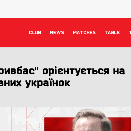
CLUB
NEWS
MATCHES
TABLE
ривбас" орієнтується на
вних українок