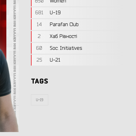
850
Women
681
U-19
14
Parafan Club
2
Хаб Рівності
60
Soc. Initiatives
25
U-21
TAGS
U-19