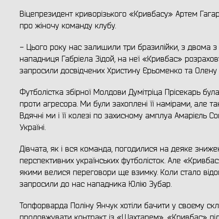
Віцепрезидент криворізького «Кривбасу» Артем Гагар
про жіночу команду клубу.
- Цього року нас залишили три бразилійки, з двома з
нападниця Габріела Зідой, на неї «Кривбас» розрахову
запросили досвідчених Христину Єрьоменко та Олену 
Футболістка збірної Молдови Думітріца Прісекарь бу
проти агресора. Ми були захоплені її намірами, але та
Вдячні ми і її колезі по захисному амплуа Амарієль С
Україні.
Дівчата, як і вся команда, погодилися на деяке зниже
перспективних українських футболісток. Але «Кривбас
якими велися переговори ще взимку. Коли стало від
запросили до нас нападника Юлію Зубар.
Топфорварда Поліну Янчук хотіли бачити у своєму скла
продовжувати контракт із «Шахтарем», «Кривбас» підп