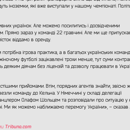
дуть іноземки, які вже виступали у нашому чемпіонаті. Політ
вних українок. Але можемо посилитись і досвідченими
ом. Прямо зараз у команді 22 гравчині. Але ми ще припуск
істок віддамо в оренду.
 потрібна ігрова практика, а в багатьох українських коман
жіночому футболі зацікавлені трохи менше, тут суми контра
ь деяким діячам без ліцензій та дозволу працювати в Украї
ішими прийомами. Втім, порядних агентів знайти, звісно ж
езли команду до Кельна. У Німеччині у складі делегації
канцлером Олафом Шольцем та розповідали про ситуацію у 
роні. Ми як можемо наближаємо перемогу України», – сказав
Tribuna
.
com
ми