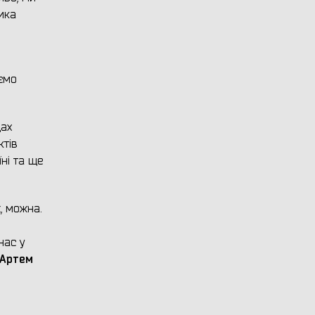
ика
аємо
дах
ктів
ні та ще
, можна.
нас у
Артем