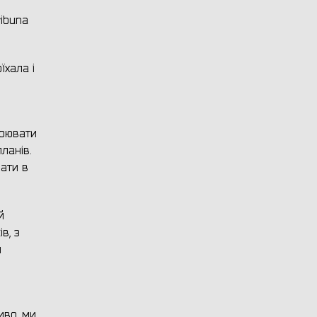
ibuna
їхала і
воювати
ланів.
рати в
й
в, з
и
иво, ми