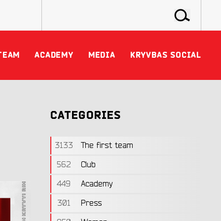
TEAM
ACADEMY
MEDIA
KRYVBAS SOCIAL
CATEGORIES
3133
The first team
562
Club
449
Academy
301
Press