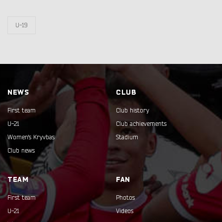
U-19
NEWS
CLUB
First team
Club history
U-21
Club achievements
Women's Kryvbas
Stadium
Club news
TEAM
FAN
First team
Photos
U-21
Videos