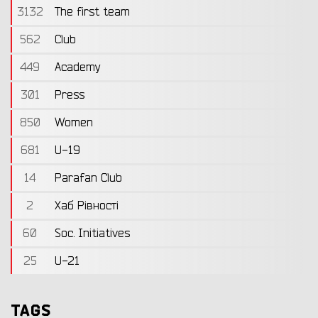
3132
The first team
562
Club
449
Academy
301
Press
850
Women
681
U-19
14
Parafan Club
2
Хаб Рівності
60
Soc. Initiatives
25
U-21
TAGS