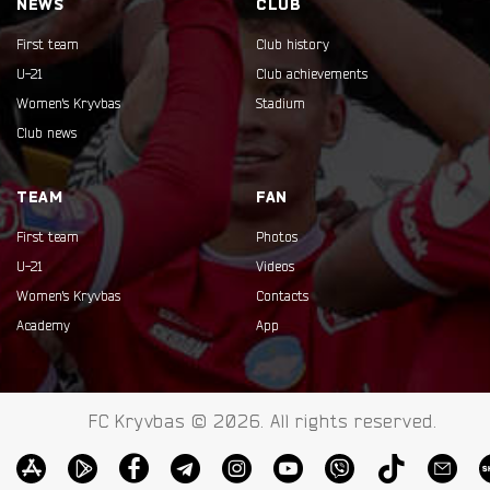
NEWS
CLUB
First team
Club history
U-21
Club achievements
Women's Kryvbas
Stadium
Club news
TEAM
FAN
First team
Photos
U-21
Videos
Women's Kryvbas
Contacts
Academy
App
FC Kryvbas © 2026. All rights reserved.