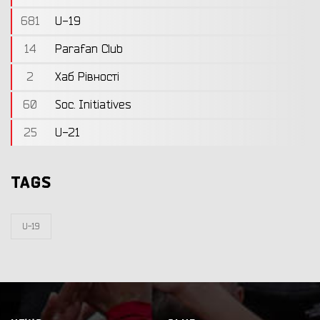
681
U-19
14
Parafan Club
2
Хаб Рівності
60
Soc. Initiatives
25
U-21
TAGS
U-19