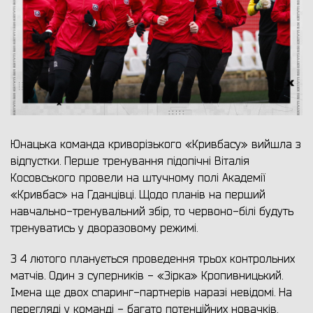
Юнацька команда криворізького «Кривбасу» вийшла з
відпустки. Перше тренування підопічні Віталія
Косовського провели на штучному полі Академії
«Кривбас» на Гданцівці. Щодо планів на перший
навчально-тренувальний збір, то червоно-білі будуть
тренуватись у дворазовому режимі.
З 4 лютого планується проведення трьох контрольних
матчів. Один з суперників - «Зірка» Кропивницький.
Імена ще двох спаринг-партнерів наразі невідомі. На
перегляді у команді - багато потенційних новачків.