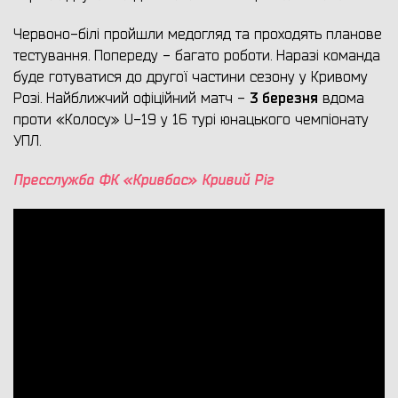
Червоно-білі пройшли медогляд та проходять планове
тестування. Попереду - багато роботи. Наразі команда
буде готуватися до другої частини сезону у Кривому
3 березня
Розі. Найближчий офіційний матч -
вдома
проти «Колосу» U-19 у 16 турі юнацького чемпіонату
УПЛ.
Пресслужба ФК «Кривбас» Кривий Ріг