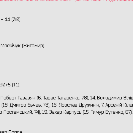
 – 1:1
(0:0)
 Мосійчук (Житомир).
0+5 (1:1).
 Роберт Газазян (6. Тарас Татаренко, 78), 14. Володимир Вілів
(18. Дмитро Євчев, 78), 16. Ярослав Дружинін, 7. Арсеній Кілє
Постемський, 74), 19. Захар Карпусь (15. Тимур Бутенко, 67), 
зар Попов.