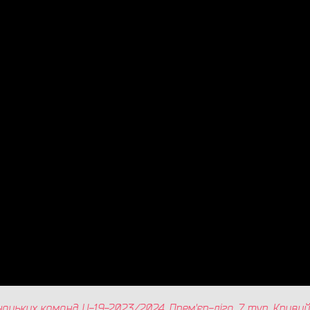
нацьких команд U-19-2023/2024. Прем'єр-ліга. 7
тур. Кривий 