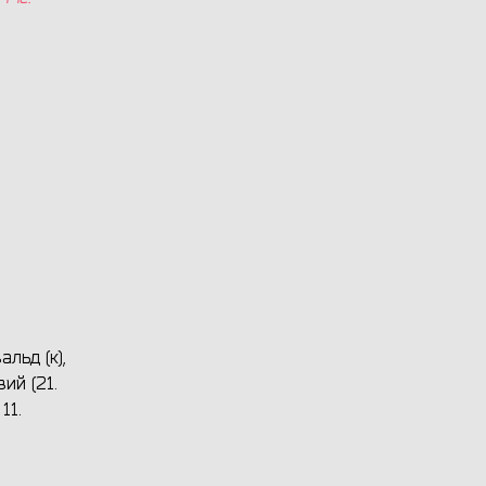
альд (к),
вий (21.
11.