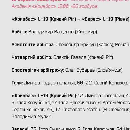
Академія «Кривбас». 1
2:00. +26 градусів.
«Кривбас» U-19 (Кривий Ріг) – «
Верес» U-19 (Рівне
)
Арбітр:
Володимир Ващенко (Житомир).
Асистенти арбітра
: Олександр Брикун (Харків), Роман
Четвертий арбітр:
Олексій Гавеля (Кривий Ріг).
Спостерігач арбітражу:
Олег Зубарев (Словʼянськ).
Голи:
Дмитро Годя, з пенальті, 60 (0:1). Сергій Конюхов, 9
«Кривбас» U-19 (Кривий Ріг)
:
12. Дмитро Погорілий, 4.
5. Ілля Козубенко, 17. Ілля Вдовиченко, 8. Артем Чехов 
Сергій Конюхов, 46), 10. Святослав Матяш (9. Олександр 
Володимир Мулик.
Запасні:
32. Ігор Омельченко, 2. Ілля Каплунов, 24. На