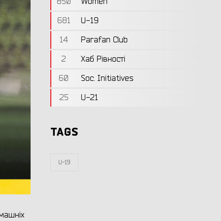
850
Women
681
U-19
14
Parafan Club
2
Хаб Рівності
60
Soc. Initiatives
25
U-21
TAGS
U-19
машніх