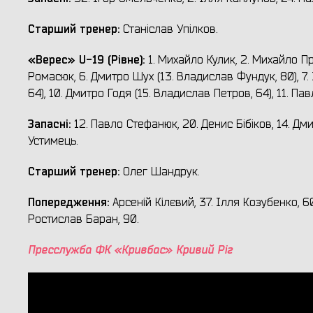
Старший тренер:
Станіслав Упілков.
«
Верес» U-19 (
Рівне)
:
1. Михайло Кулик, 2. Михайло Про
Ромасюк, 6. Дмитро Шух (13. Владислав Фундук, 80), 7. 
64), 10. Дмитро Годя (15. Владислав Петров, 64), 11. Пав
Запасн
і:
12. Павло Стефанюк, 20. Денис Бібіков, 14. Дм
Устимець.
Старший тренер:
Олег Шандрук.
Попередження:
Арсеній Кілєвий, 37. Ілля Козубенко, 
Ростислав Баран, 90.
Пресслужба ФК «Кривбас» Кривий Ріг