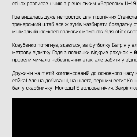
стінах розписав нічию з рівненським «Вересом» U-19.
Гра видалась дуже непростою для підопічних Станісла
тренерський штаб все ж зумів назбирати боєздатну ст
мінімальній кількості гольових моментів біля обох вор
Козубенко потягнув, здається, за футболку Багрія у в
0
метрову відмітку. Годя з позначки відкрив рахунок –
провели чимало небезпечних атак, але забити у відпо
Дружинін на пʼятій компенсованій до основного часу м
стійка! Але на добиванні, на щастя, першим встиг Кон
бал у скарбничку! Молодці! Є вольова нічия. Закріплю