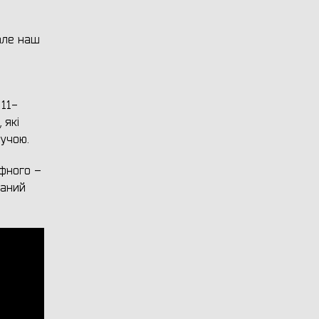
 але наш
 11-
 які
нучою.
афного –
раний