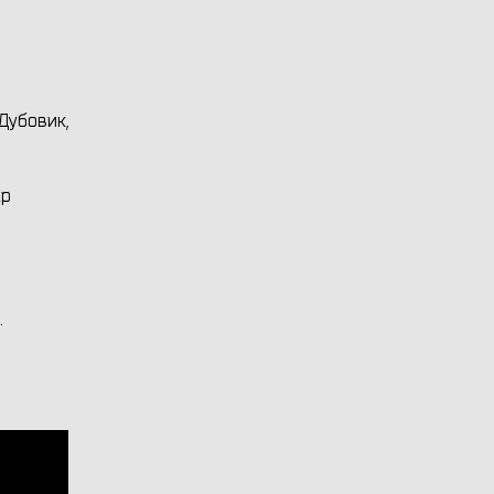
 Дубовик,
ар
.