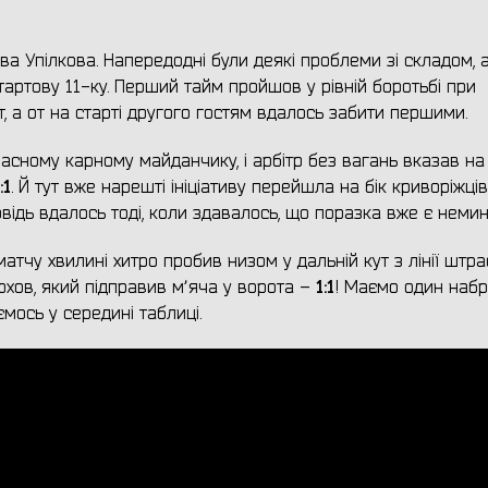
ва Упілкова. Напередодні були деякі проблеми зі складом,
артову 11-ку. Перший тайм пройшов у рівній боротьбі при
іт, а от на старті другого гостям вдалось забити першими.
ласному карному майданчику, і арбітр без вагань вказав на
:1
. Й тут вже нарешті ініціативу перейшла на бік криворіжців,
відь вдалось тоді, коли здавалось, що поразка вже є неми
атчу хвилині хитро пробив низом у дальній кут з лінії штр
1:1
юхов, який підправив мʼяча у ворота –
! Маємо один наб
ємось у середині таблиці.