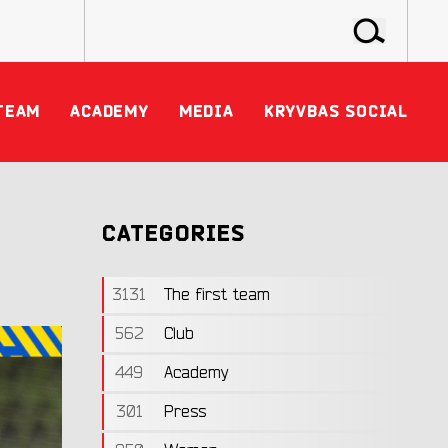
TEAM
ACADEMY
MEDIA
KRYVBAS SOCIAL
CATEGORIES
3131
The first team
562
Club
449
Academy
301
Press