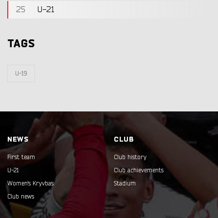
25
U-21
TAGS
U-19
NEWS
CLUB
First team
Club history
U-21
Club achievements
Women's Kryvbas
Stadium
Club news