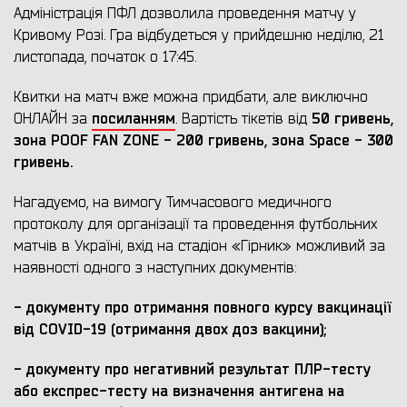
Адміністрація ПФЛ дозволила проведення матчу у
Кривому Розі. Гра відбудеться у прийдешню неділю, 21
листопада, початок о 17:45.
Квитки на матч вже можна придбати, але виключно
посиланням
50 гривень,
ОНЛАЙН за
. Вартість тікетів від
зона POOF FAN ZONE - 200 гривень
,
зона Space - 300
гривень
.
Нагадуємо, на вимогу Тимчасового медичного
протоколу для організації та проведення футбольних
матчів в Україні, вхід на стадіон «Гірник» можливий за
наявності одного з наступних документів:
- документу про отримання повного курсу вакцинації
від COVID-19 (отримання двох доз вакцини);
- документу про негативний результат ПЛР-тесту
або експрес-тесту на визначення антигена на