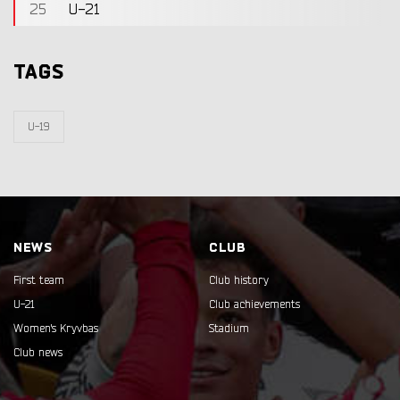
25
U-21
TAGS
U-19
NEWS
CLUB
First team
Club history
U-21
Club achievements
Women's Kryvbas
Stadium
Club news