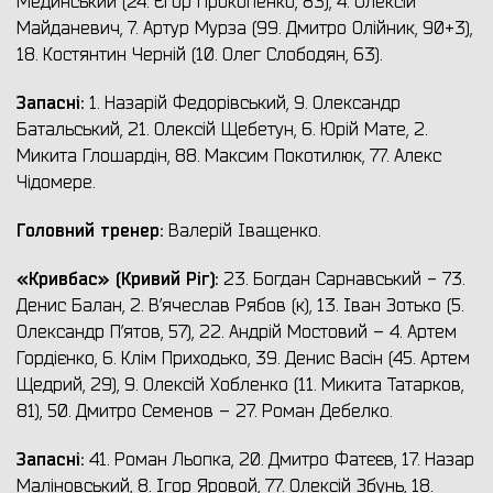
Мединський (24. Єгор Прокопенко, 83), 4. Олексій
Майданевич, 7. Артур Мурза (99. Дмитро Олійник, 90+3),
18. Костянтин Черній (10. Олег Слободян, 63).
Запасні:
1. Назарій Федорівський, 9. Олександр
Батальський, 21. Олексій Щебетун, 6. Юрій Мате, 2.
Микита Глошардін, 88. Максим Покотилюк, 77. Алекс
Чідомере.
Головний тренер:
Валерій Іващенко.
«Кривбас» (Кривий Ріг):
23. Богдан Сарнавський - 73.
Денис Балан, 2. В’ячеслав Рябов (к), 13. Іван Зотько (5.
Олександр П’ятов, 57), 22. Андрій Мостовий – 4. Артем
Гордієнко, 6. Клім Приходько, 39. Денис Васін (45. Артем
Щедрий, 29), 9. Олексій Хобленко (11. Микита Татарков,
81), 50. Дмитро Семенов – 27. Роман Дебелко.
Запасні:
41. Роман Льопка, 20. Дмитро Фатєєв, 17. Назар
Маліновський, 8. Ігор Яровой, 77. Олексій Збунь, 18.