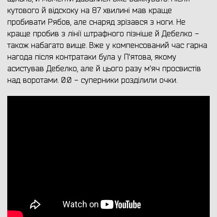
кутового й відскоку на 87 хвилині мав краще
пробивати Рябов, але снаряд зрізався з ноги. Не
краще пробив з лінії штрафного пізніше й Дебелко -
також набагато вище. Вже у компенсований час гарна
нагода після контратаки була у П'ятова, якому
асистував Дебелко, але й цього разу м'яч просвистів
над воротами. 0:0 - суперники розділили очки.