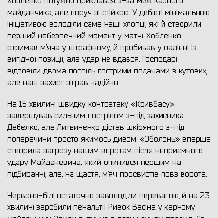
Хобленко потужно приклався з-за меж карного
майданчика, але поруч зі стійкою. У дебюті мінімальною
ініціативою володіли саме наші хлопці, які й створили
перший небезпечний момент у матчі. Хобленко
отримав м’яча у штрафному, й пробивав у падінні із
вигідної позиції, але удар не вдався. Господарі
відповіли двома поспіль гострими подачами з кутових,
але наш захист зіграв надійно.
На 15 хвилині швидку контратаку «Кривбасу»
завершував сильним пострілом з-під захисника
Дебелко, але Литвиненко дістав шкіряного з-під
поперечини просто якимось дивом. «Оболонь» вперше
створила загрозу нашим воротам після неприємного
удару Майданевича, який опинився першим на
підбиранні, але, на щастя, м’яч просвистів повз ворота.
Червоно-білі остаточно заволоділи перевагою, й на 23
хвилині заробили пенальті! Ривок Васіна у карному