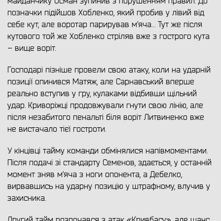
майданчику Осман зупинив з порушенням правил. До
позначки підійшов Хобленко, який пробив у лівий від
себе кут, але воротар парирував м’яча… Тут же після
кутового той же Хобленко стріляв вже з гострого кута
– вище воріт.
Господарі пізніше провели свою атаку, коли на ударній
позиції опинився Матяж, але Сарнавський вперше
реально вступив у гру, кулаками відбивши щільний
удар. Криворіжці продовжували гнути свою лінію, але
після незабитого пенальті біля воріт Литвиненко вже
не вистачало тієї гостроти.
У кінцівці тайму команди обмінялися напівмоментами.
Після подачі зі стандарту Семенов, здається, у останній
момент зняв м’яча з ноги опонента, а Дебелко,
вирвавшись на ударну позицію у штрафному, влучив у
захисника.
Другий тайм розпочався з атак «Кривбасу», але шанс