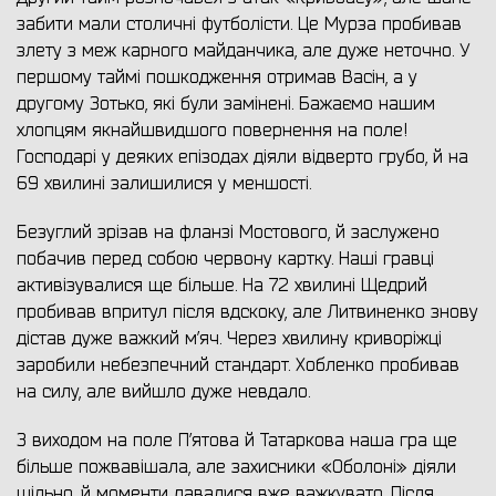
забити мали столичні футболісти. Це Мурза пробивав
злету з меж карного майданчика, але дуже неточно. У
першому таймі пошкодження отримав Васін, а у
другому Зотько, які були замінені. Бажаємо нашим
хлопцям якнайшвидшого повернення на поле!
Господарі у деяких епізодах діяли відверто грубо, й на
69 хвилині залишилися у меншості.
Безуглий зрізав на фланзі Мостового, й заслужено
побачив перед собою червону картку. Наші гравці
активізувалися ще більше. На 72 хвилині Щедрий
пробивав впритул після вдскоку, але Литвиненко знову
дістав дуже важкий м’яч. Через хвилину криворіжці
заробили небезпечний стандарт. Хобленко пробивав
на силу, але вийшло дуже невдало.
З виходом на поле П’ятова й Татаркова наша гра ще
більше пожвавішала, але захисники «Оболоні» діяли
щільно, й моменти давалися вже важкувато. Після