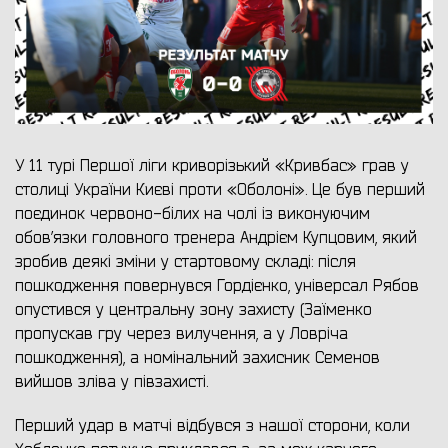
У 11 турі Першої ліги криворізький «Кривбас» грав у
столиці України Києві проти «Оболоні». Це був перший
поєдинок червоно-білих на чолі із виконуючим
обов’язки головного тренера Андрієм Купцовим, який
зробив деякі зміни у стартовому складі: після
пошкодження повернувся Гордієнко, універсал Рябов
опустився у центральну зону захисту (Заїменко
пропускав гру через вилучення, а у Ловріча
пошкодження), а номінальний захисник Семенов
вийшов зліва у півзахисті.
Перший удар в матчі відбувся з нашої сторони, коли