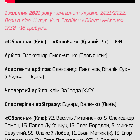
1 жовтня
2021 року.
Чемпіонат України-2021/2022.
Перша ліга. 11 тур.
Київ
. Стадіон «
Оболонь-Арена
».
17:30. +16 градусів.
«
Оболонь
» (
Київ
) – «Кривбас» (Кривий Ріг) – 0:0
Арбітр:
Олександр Омельченко (Слов'янськ).
Асистенти арбітра:
Олександр Павлінов, Віталій Сухін
(обидва - Одеса).
Четвертий арбітр:
Клім Заброда (Київ).
Спостерігач арбітражу:
Едуард Валенко (Львів).
«
Оболонь
» (
Київ
):
72. Василь Литвиненко, 5. Олександр
Осман, 16. Павло Лук’янчук, 15. Олег Бородай, 3. Микита
Безуглий, 55. Олексій Лобов, 11. Іван Матяж (к), 13. Ігор