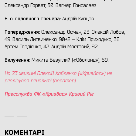
Олександр Горват, 30. Вагнер Гонсалвез.
В.
о. г
оловного тренер
а
:
Андрій Купцов.
Попередження:
Олександр Осман, 23. Олексій Лобов,
49. Василь Литвиненко, 90+2 – Клім Приходько, 38.
Артем Гордієнко, 42. Андрій Мостовий, 82.
Вилучення:
Микита Безуглий («Оболонь»), 69.
На 23 хвилині Олексій Хобленко («Кривбас») не
реалізував пенальті (воротар)
Пресслужба ФК «Кривбас» Кривий Ріг
КОМЕНТАРІ