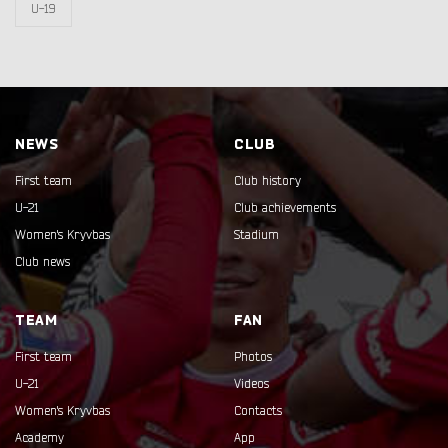
U-19
NEWS
CLUB
First team
Club history
U-21
Club achievements
Women's Kryvbas
Stadium
Club news
TEAM
FAN
First team
Photos
U-21
Videos
Women's Kryvbas
Contacts
Academy
App