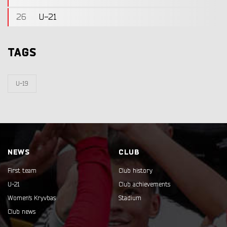
26
U-21
TAGS
U-19
NEWS
CLUB
First team
Club history
U-21
Club achievements
Women's Kryvbas
Stadium
Club news