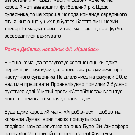
він останній у першій частині сезону. Хочемо на
хорошій ноті завершити футбольний рік. Щодо
суперника, то це хороша молода команда середнього
рівня. Знаю, що у них відбулося багато змін: новий
тренер. Команда, певно, у такому стані, що на футболі
зосередитися важкувато.
Роман Дебелко, нападник ФК «Кривбас»:
- Наша команда заслуговує хорошої оцінки, адже
перемогли. Святкуємо, але вже завтра думаємо про
наступного суперника. Не дивлячись на рахунок 5:0, є
над цим працювати. Проаналізуємо помилки й будемо
рухатися далі. У матчі проти «Агробізнеса» влаштує
лише перемога, тим паче, граємо дома.
Буде дуже хороший матч. «Агробізнес» - добротна
команда. Думаю, вони також приїдуть сюди,
сподіваючись зацепитися за очка. Буде бій. Атмосфера
на стадіоні? Традиційно просто супер! Хочеться