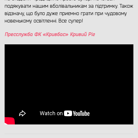
подякувати нашим вболівальникам за підтримку. Також
відзначу, що було дуже приємно грати при чудовому
новенькому освітленні. Все супер!
Пресслужба ФК «Кривбас» Кривий Ріг