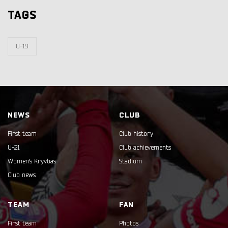
TAGS
U-19
NEWS
CLUB
First team
Club history
U-21
Club achievements
Women's Kryvbas
Stadium
Club news
TEAM
FAN
First team
Photos