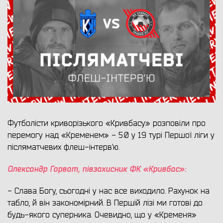
Футболісти криворізького «Кривбасу» розповіли про
перемогу над «Кременем» - 5:0 у 19 турі Першої ліги у
післяматчевих флеш-інтерв’ю.
Олександр Горват, півзахисник ФК «Кривбас»:
- Слава Богу, сьогодні у нас все виходило. Рахунок на
табло, й він закономірний. В Першій лізі ми готові до
будь-якого суперника. Очевидно, що у «Кременя»