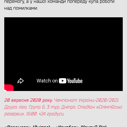
перемогу, а у нашої команди попереду купа роботи
над помилками.
20 вересня 2020 року.
Чемпіонат України-2020/2021.
Друга ліга. Група Б. 3 тур.
Дніпро. Стадіон «
Олімпійські
резерви». 16:00. +24 градуси.