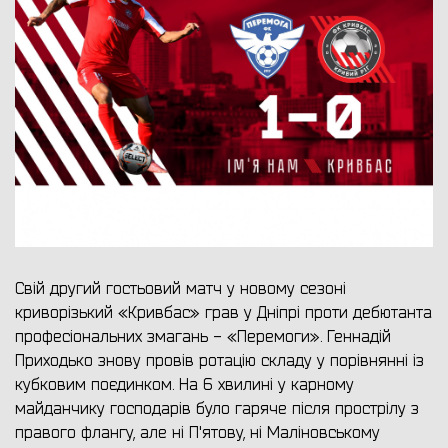
Свій другий гостьовий матч у новому сезоні
криворізький «Кривбас» грав у Дніпрі проти дебютанта
професіональних змагань - «Перемоги». Геннадій
Приходько знову провів ротацію складу у порівнянні із
кубковим поєдинком. На 6 хвилині у карному
майданчику господарів було гаряче після прострілу з
правого флангу, але ні П'ятову, ні Маліновському