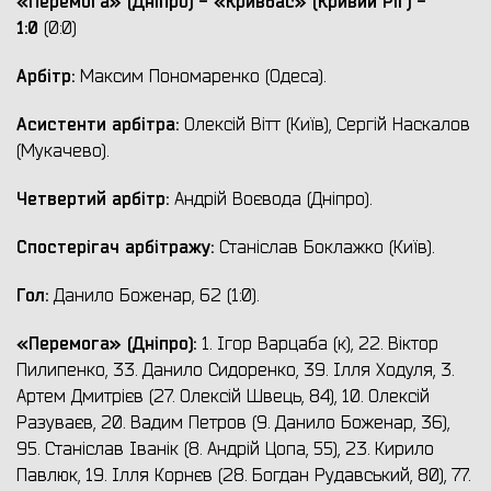
«
Перемога» (
Дніпро) - «Кривбас» (Кривий Ріг) -
1:0
(0:0)
Арбітр:
Максим Пономаренко (Одеса).
Асистенти арбітра:
Олексій Вітт (Київ), Сергій Наскалов
(Мукачево).
Четвертий арбітр:
Андрій Воєвода (Дніпро).
Спостерігач арбітражу:
Станіслав Боклажко (Київ).
Гол:
Данило Боженар, 62 (1:0).
«
Перемога» (
Дніпро):
1. Ігор Варцаба (к), 22. Віктор
Пилипенко, 33. Данило Сидоренко, 39. Ілля Ходуля, 3.
Артем Дмитрієв (27. Олексій Швець, 84), 10. Олексій
Разуваєв, 20. Вадим Петров (9. Данило Боженар, 36),
95. Станіслав Іванік (8. Андрій Цопа, 55), 23. Кирило
Павлюк, 19. Ілля Корнєв (28. Богдан Рудавський, 80), 77.