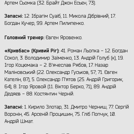
Артем Сьомка (32. Брайт Джон Есьєн, 73).
Запасні:
12. Ібрагім Суаіб, 11. Микола Дібрівний, 17.
Богдан Кучер, 99. Артем Пилипенко.
Головний тренер:
Євген Яровенко.
«Кривбас» (Кривий Ріг):
41. Роман Льопка - 12. Богдан
Сокол, 3. Володимир Заїменко, 13. Андрій Голуб (к), 19.
Ігор Коцюмака - 2. В'ячеслав Рябов, 17. Назар
Маліновський (22. Олександр Гуськов, 57; 71. Євген
Кателін, 87), 5. Олександр П'ятов (25. Андрій Григорик,
64), 8. Ігор Яровой (11. Віктор Берко, 71), 89. Андрій
Дедяєв - 88. Костянтин Черній.
Запасні:
1. Кирило Злотар, 31. Дмитро Черниш, 77. Сергій
Воронін, 45. Арсеній Процишин, 75. Гліб Попчук, 10.
Андрій Шмат.