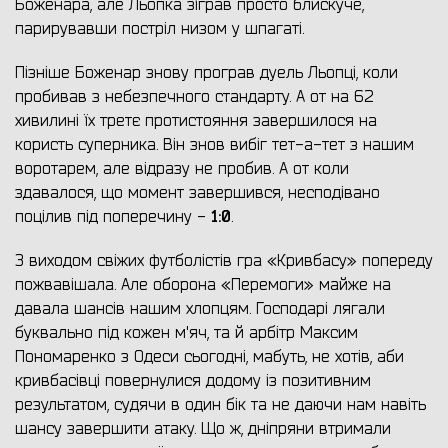
Боженара, але Льопка зіграв просто блискуче,
парирувавши постріл низом у шпагаті.
Пізніше Боженар знову програв дуель Льопці, коли
пробивав з небезпечного стандарту. А от на 62
хивилині їх третє протистояння завершилося на
користь суперника. Він знов вибіг тет-а-тет з нашим
воротарем, але відразу не пробив. А от коли
здавалося, що момент завершився, несподівано
1:0
поцілив під поперечину -
.
З виходом свіжих футболістів гра «Кривбасу» попереду
пожвавішала. Але оборона «Перемоги» майже на
давала шансів нашим хлопцям. Господарі лягали
буквально під кожен м'яч, та й арбітр Максим
Пономаренко з Одеси сьогодні, мабуть, не хотів, аби
кривбасівці повернулися додому із позитивним
результатом, судячи в один бік та не даючи нам навіть
шансу завершити атаку. Що ж, дніпряни втримали