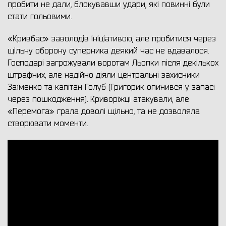
пробити не дали, блокувавши удари, які повинні були
стати гольовими.
«Кривбас» заволодів ініціативою, але пробитися через
щільну оборону суперника деякий час не вдавалося.
Господарі загрожували воротам Льопки після декількох
штрафних, але надійно діяли центральні захисники
Заїменко та капітан Голуб (Григорик опинився у запасі
через пошкодження). Криворіжці атакували, але
«Перемога» грала доволі щільно, та не дозволяла
створювати моменти.