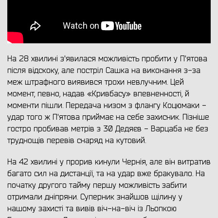
На 28 хвилині з'явилася можливість пробити у П'ятова
після відскоку, але постріл Сашка на виконання з-за
меж штрафного виявився трохи невлучним. Цей
момент, певно, надав «Кривбасу» впевненності, й
моменти пішли. Передача низом з флангу Коцюмаки -
удар того ж П'ятова приймає на себе захисник. Пізніше
гостро пробивав метрів з 30 Дедяєв - Варцаба не без
труднощів перевів снаряд на кутовий.
На 42 хвилині у прорив кинули Чернія, але він витратив
багато сил на дистанції, та на удар вже бракувало. На
початку другого тайму першу можливість забити
отримали дніпряни. Суперник знайшов щілину у
нашому захисті та вивів віч-на-віч із Льопкою