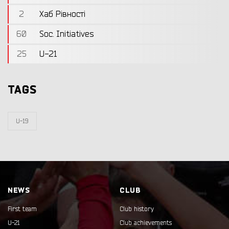
2
Хаб Рівності
60
Soc. Initiatives
25
U-21
TAGS
U-19
NEWS
CLUB
First team
Club history
U-21
Club achievements