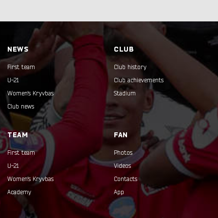
NEWS
CLUB
First team
Club history
U-21
Club achievements
Women's Kryvbas
Stadium
Club news
TEAM
FAN
First team
Photos
U-21
Videos
Women's Kryvbas
Contacts
Academy
App