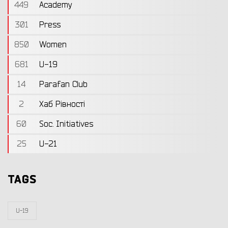
449
Academy
301
Press
850
Women
681
U-19
14
Parafan Club
2
Хаб Рівності
60
Soc. Initiatives
25
U-21
TAGS
U-19