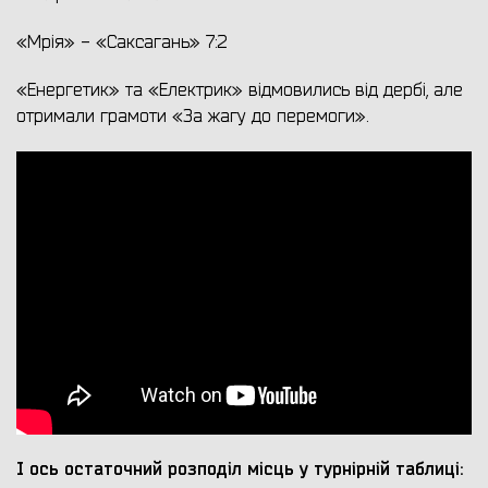
«Мрія» - «Саксагань» 7:2
«Енергетик» та «Електрик» відмовились від дербі, але
отримали грамоти «За жагу до перемоги».
І ось остаточний розподіл місць у турнірній таблиці: