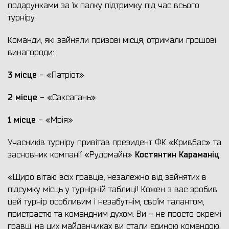
подарунками за їх палку підтримку під час всього
турніру.
Команди, які зайняли призові місця, отримали грошові
винагороди:
3 місце
- «Патріот»
2 місце
- «Саксагань»
1 місце
- «Мрія»
Учасників турніру привітав президент ФК «Кривбас» та
Костянтин Караманіц
засновник компанії «Рудомайн»
:
«Щиро вітаю всіх гравців, незалежно від зайнятих в
підсумку місць у турнірній таблиці! Кожен з вас зробив
цей турнір особливим і незабутнім, своїм талантом,
пристрастю та командним духом. Ви - не просто окремі
гравці, на цих майданчиках ви стали єдиною командою,