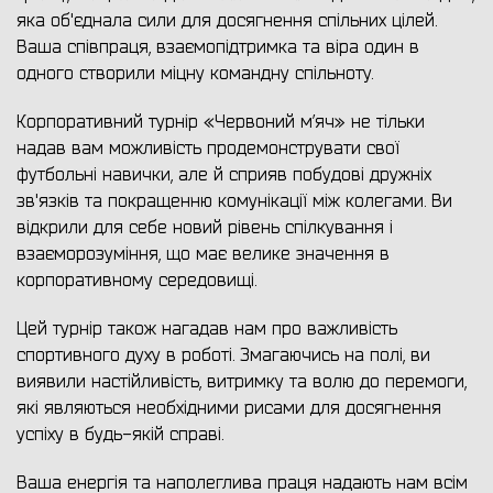
яка об'єднала сили для досягнення спільних цілей.
Ваша співпраця, взаємопідтримка та віра один в
одного створили міцну командну спільноту.
Корпоративний турнір «Червоний м’яч» не тільки
надав вам можливість продемонструвати свої
футбольні навички, але й сприяв побудові дружніх
зв'язків та покращенню комунікації між колегами. Ви
відкрили для себе новий рівень спілкування і
взаєморозуміння, що має велике значення в
корпоративному середовищі.
Цей турнір також нагадав нам про важливість
спортивного духу в роботі. Змагаючись на полі, ви
виявили настійливість, витримку та волю до перемоги,
які являються необхідними рисами для досягнення
успіху в будь-якій справі.
Ваша енергія та наполеглива праця надають нам всім