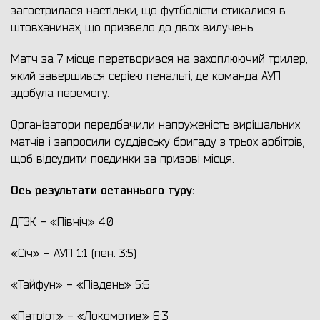
загострилася настільки, що футболісти стикалися в
штовханинах, що призвело до двох вилучень.
Матч за 7 місце перетворився на захоплюючий трилер,
який завершився серією пенальті, де команда АУП
здобула перемогу.
Організатори передбачили напруженість вирішальних
матчів і запросили суддівську бригаду з трьох арбітрів,
щоб відсудити поєдинки за призові місця.
Ось результати останнього туру:
ДГЗК - «Північ» 4:0
«Січ» - АУП 1:1 (пен. 3:5)
«Тайфун» - «Південь» 5:6
«Патріот» - «Локомотив» 6:3