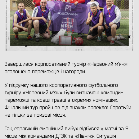
Завершився корпоративний турнір «Червоний м’яч»:
оголошено переможців і нагороди.
У підсумку нашого корпоративного футбольного
турніру «Червоний м’яч» були визначені команди-
переможці та кращі гравці в окремих номінаціях.
Фінальний тур пройшов під знаком запеклої боротьби
не тільки за призові місця.
Так, справжній емоційний вибух відбувся у матчі за 9
місце між командами ДГЗК та «Північ». Ситуація