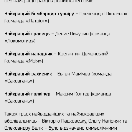
Ось найкращі гравці в різних категоріях:
Найкращий бомбардир турніру
- Олександр Школьнюк
(команда «Патріот»)
Найкращий гравець
- Денис Пичурин (команда
«Локомотив»)
Найкращий нападник
- Костянтин Деменський
(команда «Мрія»)
Найкращий захисник
- Євген Мамічев (команда
«Саксагань»)
Найкращий голкіпер
- Максим Коптєв (команда
«Саксагань»)
Також трьох найвідданіших та найяскравіших
вболівальниць - Вікторію Падковську, Ольгу Нагірняк та
Олександру Бєлік - було відзначено символічними