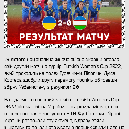
19 лютого національна жіноча збірна України зіграла
свій другий матч на турнірі Turkish Women’s Cup 2022,
який проходить на полях Туреччини. Підопічні Луїса
Кортеса здобули другу перемогу поспіль, обігравши
збірну Узбекистану з рахунком 2:0.
Нагадаємо, що перший матчі на Turkish Women’s Cup
2022 жіноча збірна України завершила мінімальною
перемогою над Венесуелою - 1:0. Футболістки збірної
України розпочали гру активно, відразу взяли
ініціативу та почали атакувати з перших хвилин, але не