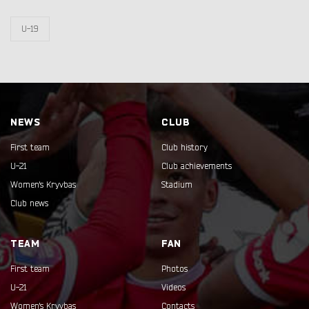
U-19
NEWS
CLUB
First team
Club history
U-21
Club achievements
Women's Kryvbas
Stadium
Club news
TEAM
FAN
First team
Photos
U-21
Videos
Women's Kryvbas
Contacts