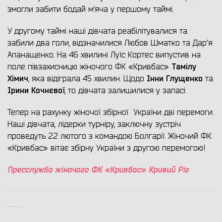
змогли забити бодай м’яча у першому таймі.
У другому таймі наші дівчата реабілітувалися та
забили два голи, відзначилися Любов Шматко та Дар'я
Апанащенко. На 46 хвилині Луїс Кортес випустив на
Тамілу
поле півзахисницю жіночого ФК «Кривбас»
Хімич
Інни Глущенко
, яка відіграла 45 хвилин. Щодо
та
Ірини Кочнєвої
, то дівчата залишилися у запасі.
Тепер на рахунку жіночої збірної України дві перемоги.
Наші дівчата, лідерки турніру, заключну зустріч
проведуть 22 лютого з командою Болгарії. Жіночий ФК
«Кривбас» вітає збірну України з другою перемогою!
Пресслужба жіночого ФК «Кривбас» Кривий Ріг