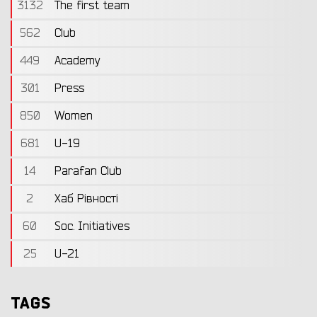
3132
The first team
562
Club
449
Academy
301
Press
850
Women
681
U-19
14
Parafan Club
2
Хаб Рівності
60
Soc. Initiatives
25
U-21
TAGS