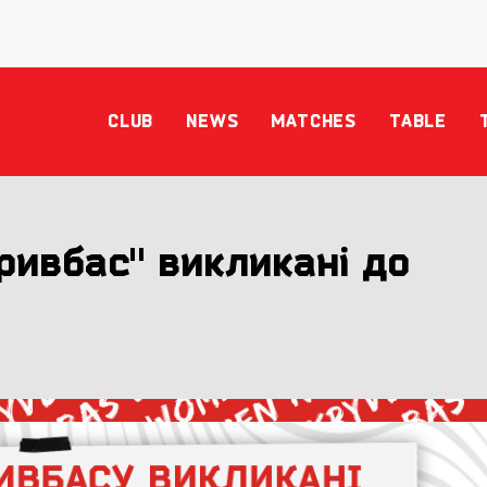
CLUB
NEWS
MATCHES
TABLE
ривбас" викликані до