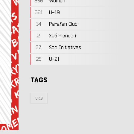
850
Women
681
U-19
14
Parafan Club
2
Хаб Рівності
60
Soc. Initiatives
25
U-21
TAGS
U-19