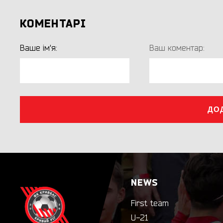
КОМЕНТАРІ
Ваше ім'я:
Ваш коментар:
ДО
NEWS
First team
U-21