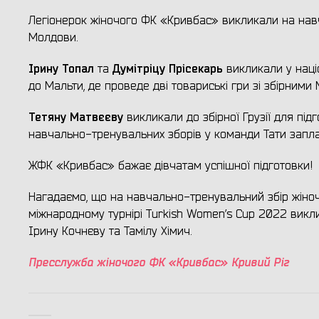
Легіонерок жіночого ФК «Кривбас» викликали на навча
Молдови.
Ірину Топал
Думітріцу Прісекарь
та
викликали у наці
до Мальти, де проведе дві товариські гри зі збірними 
Тетяну Матвєєву
викликали до збірної Грузії для під
навчально-тренувальних зборів у команди Тати заплано
ЖФК «Кривбас» бажає дівчатам успішної підготовки!
Нагадаємо, що на навчально-тренувальний збір жіночої
міжнародному турнірі Turkish Women’s Cup 2022 викл
Ірину Кочнєву та Тамілу Хімич.
Пресслужба жіночого ФК «Кривбас» Кривий Ріг