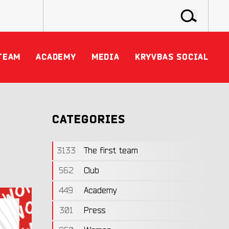
TEAM
ACADEMY
MEDIA
KRYVBAS SOCIAL
CATEGORIES
3133
The first team
562
Club
449
Academy
301
Press