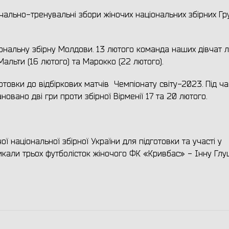
льно-тренувальні збори жіночих національних збірних Груз
ональну збірну Молдови. 13 лютого команда наших дівчат л
Мальти (16 лютого) та Марокко (22 лютого).
готовки до відбіркових матчів Чемпіонату світу-2023. Під ча
вано дві гри проти збірної Вірменії 17 та 20 лютого.
 національної збірної України для підготовки та участі у
икали трьох футболісток жіночого ФК «Кривбас» - Інну Глу