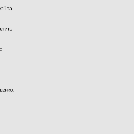
ії та
етить
с
щенко,