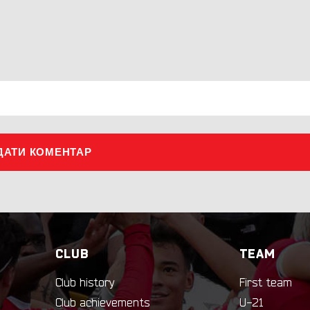
ДАТИ КОМЕНТАР
CLUB
TEAM
Club history
First team
Club achievements
U-21