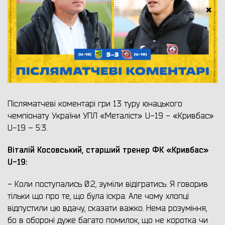
Післяматчеві коментарі гри 13 туру юнацького
чемпіонату України УПЛ «Металіст» U-19 - «Кривбас»
U-19 – 5:3.
Віталій Косовський, старший тренер ФК «Кривбас»
U-19
:
- Коли поступались 0:2, зуміли відігратись. Я говорив
тільки що про те, що була іскра. Але чому хлопці
відпустили цю вдачу, сказати важко. Нема розуміння,
бо в обороні дуже багато помилок, що не коротка чи