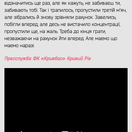
відзначитись ще раз, але як кажуть, не забиваєш ти,
забивають тобі. Так і трапилось, пропустили третій м'яч,
але зібрались й знову зрівняли рахунок. Завелись,
побігли вперед, але десь не вистачило концентрації,
пропустили ще, на жаль. Треба до кінця грати,
незважаючи на рахунок йти вперед. Але маємо що
маємо наразі.
Пресслужба ФК «Кривбас» Кривий Ріг