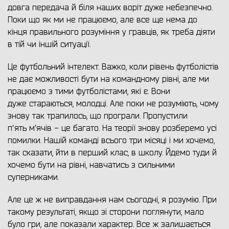
довга передача й біля наших воріт дуже небезпечно.
Поки що як ми не працюємо, але все ще нема до
кінця правильного розуміння у гравців, як треба діяти
в тій чи іншій ситуації.
Це футбольний інтелект. Важко, коли рівень футболістів
не дає можливості бути на командному рівні, але ми
працюємо з тими футболістами, які є. Вони
дуже стараються, молодці. Але поки не розуміють, чому
знову так трапилось, що програли. Пропустили
пʼять м'ячів - це багато. На теорії знову розберемо усі
помилки. Нашій команді всього три місяці і ми хочемо,
так сказати, йти в перший клас, в школу. Йдемо туди й
хочемо бути на рівні, навчатись з сильними
суперниками.
Але це ж не виправдання нам сьогодні, я розумію. При
такому результаті, якщо зі сторони поглянути, мало
було гри, але показали характер. Все ж залишається