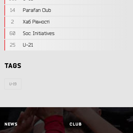
14
Parafan Club
2
Хаб Рівності
60
Soc. Initiatives
25
U-21
TAGS
U-19
NEWS
CLUB