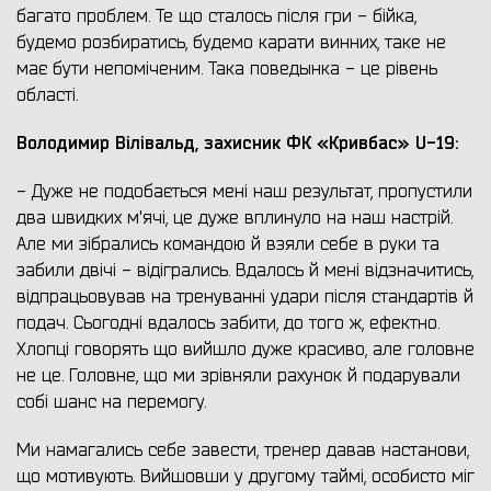
багато проблем. Те що сталось після гри - бійка,
будемо розбиратись, будемо карати винних, таке не
має бути непоміченим. Така поведынка - це рівень
області.
Володимир Вілівальд, захисник ФК «Кривбас» U-19
:
- Дуже не подобається мені наш результат, пропустили
два швидких м'ячі, це дуже вплинуло на наш настрій.
Але ми зібрались командою й взяли себе в руки та
забили двічі - відігрались. Вдалось й мені відзначитись,
відпрацьовував на тренуванні удари після стандартів й
подач. Сьогодні вдалось забити, до того ж, ефектно.
Хлопці говорять що вийшло дуже красиво, але головне
не це. Головне, що ми зрівняли рахунок й подарували
собі шанс на перемогу.
Ми намагались себе завести, тренер давав настанови,
що мотивують. Вийшовши у другому таймі, особисто міг