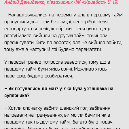
Андрій Демиденко, півзахисник ФК «Кривбас» U-19
:
- Налаштовувалися на перемогу, але в першому таймі
пропустили два голи безглузді, непотрібні, після
стандарту та внаслідок обрізки. Після цього дещо
розгубилися: вийшли на другий тайм, починали
пресингувати, бити по воротах, але не вийшло забити,
тому вже в наступній грі будемо перемагати.
У перерві тренер попросив завестися, тому що в
першому таймі були якісь сонні. Можливо хтось
перегорів, будемо розбиратися.
- Як готувались до матчу, яка була установка на
суперника?
- Хотіли спочатку забити швидкий гол, забігання
награвали на тренуваннях, ви могли бачити як в
першому, так і в другому таймі, багато було подач,