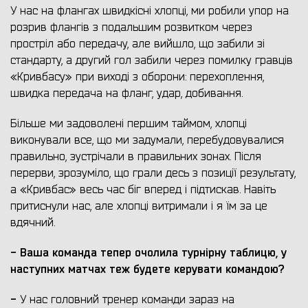
У нас на флангах швидкісні хлопці, ми робили упор на
розрив флангів з подальшим розвитком через
простріл або передачу, але вийшло, що забили зі
стандарту, а другий гол забили через помилку гравців
«Кривбасу» при виході з оборони: перехоплення,
швидка передача на фланг, удар, добивання.
Більше ми задоволені першим таймом, хлопці
виконували все, що ми задумали, перебудовувалися
правильно, зустрічали в правильних зонах. Після
перерви, зрозуміло, що грали десь з позиції результату,
а «Кривбас» весь час біг вперед і підтискав. Навіть
притиснули нас, але хлопці витримали і я їм за це
вдячний.
- Ваша команда тепер очолила турнірну таблицю,
у
наступних матчах теж будете керувати командою?
-
У нас головний тренер команди зараз на