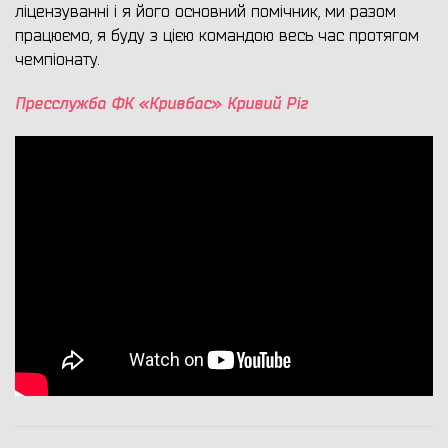
ліцензуванні і я його основний помічник, ми разом
працюємо, я буду з цією командою весь час протягом
чемпіонату.
Пресслужба ФК «Кривбас» Кривий Ріг