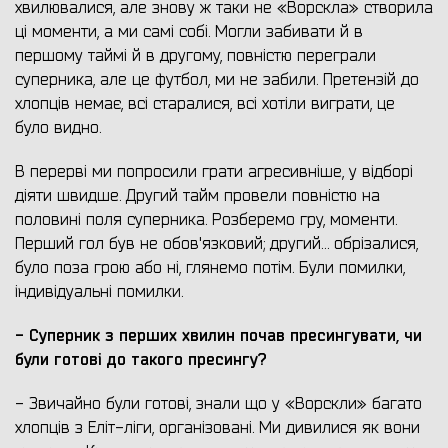
хвилювалися, але знову ж таки не «Ворскла» створила
ці моменти, а ми самі собі. Могли забивати й в
першому таймі й в другому, повністю переграли
суперника, але це футбол, ми не забили. Претензій до
хлопців немає, всі старалися, всі хотіли виграти, це
було видно.
В перерві ми попросили грати агресивніше, у відборі
діяти швидше. Другий тайм провели повністю на
половині поля суперника. Розберемо гру, моменти.
Перший гол був не обов'язковий; другий… обрізалися,
було поза грою або ні, глянемо потім. Були помилки,
індивідуальні помилки.
- Суперник з перших хвилин почав пресингувати, чи
були готові до такого пресингу?
- Звичайно були готові, знали що у «Ворскли» багато
хлопців з Еліт-ліги, організовані. Ми дивилися як вони