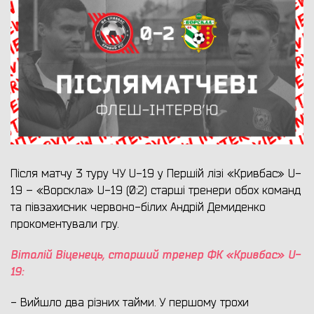
Після матчу 3 туру ЧУ U-19 у Першій лізі «Кривбас» U-
19 – «Ворскла» U-19 (0:2) старші тренери обох команд
та півзахисник червоно-білих Андрій Демиденко
прокоментували гру.
Віталій Віценець, старший тренер ФК «Кривбас» U-
19
:
- Вийшло два різних тайми. У першому трохи