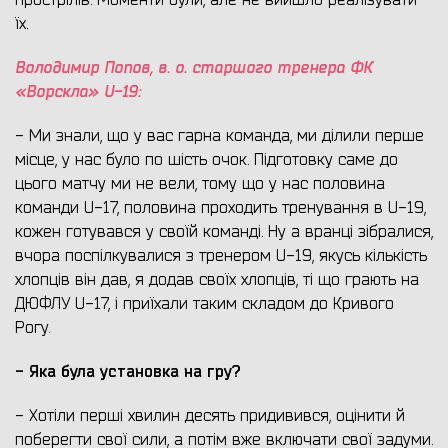
прострілів. Моменти були, але не вийшло реалізувати
їх.
Володимир Попов, в. о.
старшого тренера ФК
«Ворскла» U-19:
- Ми знали, що у вас гарна команда, ми ділили перше
місце, у нас було по шість очок. Підготовку саме до
цього матчу ми не вели, тому що у нас половина
команди U-17, половина проходить тренування в U-19,
кожен готувався у своїй команді. Ну а вранці зібралися,
вчора поспілкувалися з тренером U-19, якусь кількість
хлопців він дав, я додав своїх хлопців, ті що грають на
ДЮФЛУ U-17, і приїхали таким складом до Кривого
Рогу.
- Яка була установка на гру?
- Хотіли перші хвилин десять придивився, оцінити й
поберегти свої сили, а потім вже включати свої задуми.