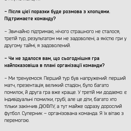
- Після цієї поразки буде розмова з хлопцями.
П
ідтримаєте
команду
?
- Звичайно підтримаю, нічого страшного не сталося,
третій тур, результатом ми не задоволені, а якістю гри у
другому таймі, я задоволений.
- Чи не здалося вам, що сьогоднішня гра
найпоказовіша в плані організації команди?
- Ми тренуємося. Перший тур був напружений: перший
матч, презентація, великий стадіон, було багато
помилок, й друга гра вже краще. У третій ми додаємо: є
індивідуальні помилки, грубі, але це діти, багато хто
тільки закінчив ДЮФЛУ, а тут майже одразу дорослий
футбол. Суперник – організована команда. Я їх вітаю з
перемогою.