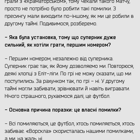
грали з «Краматорськом», тому чекали такого матчу,
просто не потрібно було робити такі помилки. З
пресингу мали виходити по-іншому, як ми це робили в
другому таймі. Подивимося, розберемо.
- Яка була установка, тому що суперник дуже
сильний, як хотіли грати, першим номером?
- Першим номером, незалежно від суперника.
Суперник грає так, як йому дозволяємо ми. Повторюся,
деякі хлопці з Еліт-ліги. По грі не можу сказати, що ми
поступились. За рахунком так, по грі - ні. У другому
таймі могли забивати, зрівнювати й навіть вигравати.
Нічого страшного, рухаємося далі, це футбол.
- Основна причина
поразки:
це власні помилки
?
- Всі помиляються, це футбол, хтось помиляється, хтось
забиває. «Ворскла» скористалась нашими помилками,
а ми, на жаль, ні.