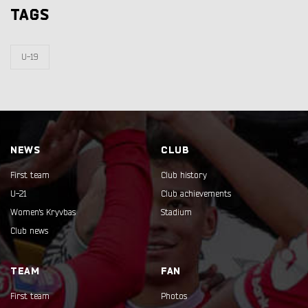
TAGS
U-19
NEWS
CLUB
First team
Club history
U-21
Club achievements
Women's Kryvbas
Stadium
Club news
TEAM
FAN
First team
Photos