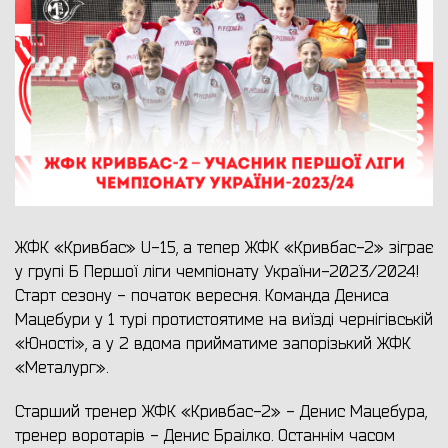
ЖФК «Кривбас» U-15, а тепер ЖФК «Кривбас-2» зіграє
у групі Б Першої ліги чемпіонату України-2023/2024!
Старт сезону - початок вересня. Команда Дениса
Мацебури у 1 турі протистоятиме на виїзді чернігівській
«Юності», а у 2 вдома прийматиме запорізький ЖФК
«Металург».
Старший тренер ЖФК «Кривбас-2» - Денис Мацебура,
тренер воротарів - Денис Браілко. Останнім часом