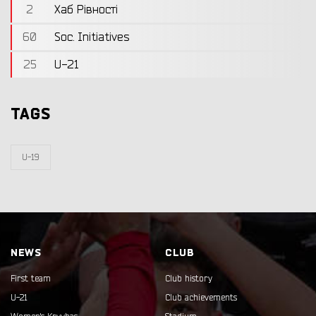
2
Хаб Рівності
60
Soc. Initiatives
25
U-21
TAGS
U-19
NEWS
CLUB
First team
Club history
U-21
Club achievements