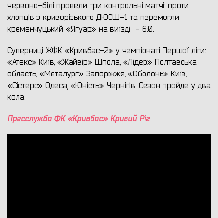
червоно-білі провели три контрольні матчі: проти
хлопців з криворізького ДЮСШ-1 та перемогли
кременчуцький «Ягуар» на виїзді - 6:0.
Суперниці ЖФК «Кривбас-2» у чемпіонаті Першої ліги:
«Атекс» Київ, «Жайвір» Шпола, «Лідер» Полтавська
область, «Металург» Запоріжжя, «Оболонь» Київ,
«Сістерс» Одеса, «Юність» Чернігів. Сезон пройде у два
кола.
Пресслужба ФК «Кривбас» Кривий Ріг