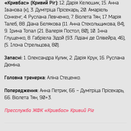
«Кривбас» (Кривий Ріг)
:
12. Дарія Келюшик, 15. Анна
Іванова (к), 3. Думітріца Прісекарь, 20. Амарієль
Сонкенг, 4. Руслана Левченко, 7. Віолета Тян, 17. Марія
Талеб, 88. Діана Бєлякова (11. Анна Стєкольщикова, 84),
9. Ірина Топал (21. Валерія Постол, 80), 10. Інна
Глущенко, 8. Габріела Зідой (93. Лідіані де Олівейра, 46),
(5. Ілона Стрельцова, 80).
Запасні:
1. Олександра Кулик, 2. Дарія Крук, 16. Руслана
Дюміна.
Головна тренерка:
Аліна Стеценко.
Попередження:
Анна Петрик, 66 - Думітріца Прісекарь,
66. Віолета Тян, 90+3.
Пресслужба ЖФК «Кривбас» Кривий Ріг