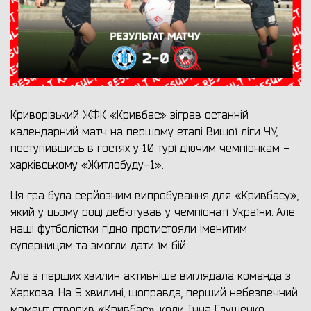
Криворізький ЖФК «Кривбас» зіграв останній
календарний матч на першому етапі Вищої ліги ЧУ,
поступившись в гостях у 10 турі діючим чемпіонкам –
харківському «Житлобуду-1».
Ця гра була серйозним випробування для «Кривбасу»,
який у цьому році дебютував у чемпіонаті України. Але
наші футболістки гідно протистояли іменитим
суперницям та змогли дати їм бій.
Але з перших хвилин активніше виглядала команда з
Харкова. На 9 хвилині, щоправда, перший небезпечний
момент створив «Кривбас», коли Інна Глущенко