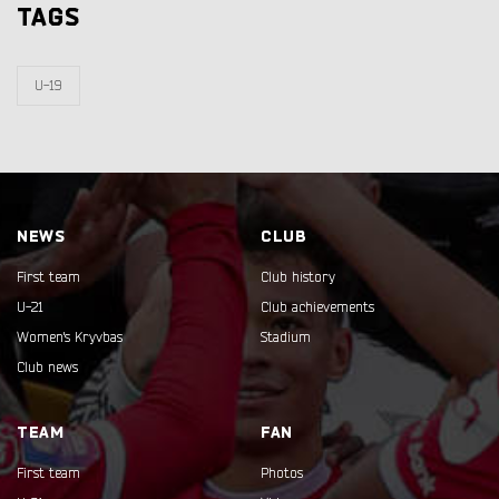
TAGS
U-19
NEWS
CLUB
First team
Club history
U-21
Club achievements
Women's Kryvbas
Stadium
Club news
TEAM
FAN
First team
Photos