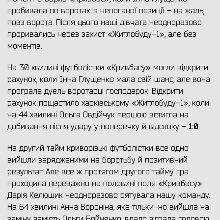
пробивала по воротах із непоганої позиції – на жаль,
повз ворота. Після цього наші дівчата неодноразово
проривались через захист «Житлобуду-1», але без
моментів.
На 30 хвилині футболістки «Кривбасу» могли відкрити
рахунок, коли Інна Глущенко мала свій шанс, але вона
програла дуель воротарці господарок. Відкрити
рахунок пощастило харківському «Житлобуду-1», коли
на 44 хвилині Ольга Овдійчук першою встигла на
1:0
добивання після удару у поперечку й відскоку -
.
На другий тайм криворізькі футболістки все одно
вийшли зарядженими на боротьбу й позитивний
результат. Але все ж протягом другого тайму гра
проходила переважно на половині поля «Кривбасу»:
Дарія Келюшик неодноразово рятувала нашу команду.
На 64 хвилині Анна Вороніна, яка тільки-но вийшла на
заміну замість Ольги Бойченко, вдало зіграла головою