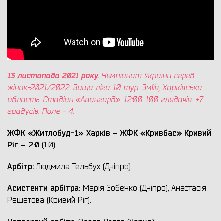
13 листопада 2021 року.
Чемпіонат України серед
жінок-2021/2022. Вища ліга. 10 тур. Зміїв, Харк
івська
область
. Стадіон «Авангард». 12:00. 100 глядачів. +7
градус
ів. Поле - 4.
ЖФК «Житлобуд-1» Харків – ЖФК «Кривбас» Кривий
Ріг – 2:
0
(1:0)
Арбітр:
Людмила Тельбух (Дніпро).
Асистенти арбітра:
Марія Зобенко (Дніпро), Анастасія
Решетова (Кривий Ріг).