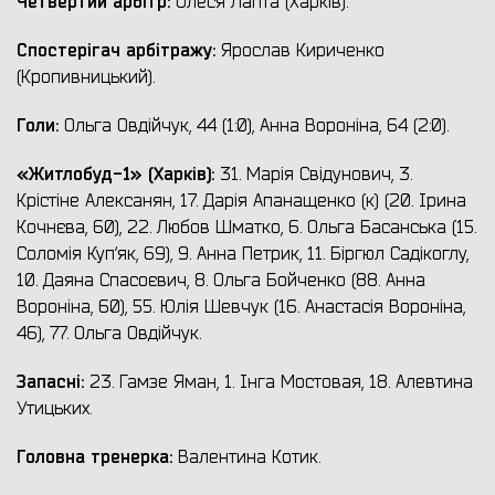
Четвертий арбітр:
Олеся Лапта (Харків).
Спостерігач арбітражу:
Ярослав Кириченко
(Кропивницький).
Голи:
Ольга Овдійчук, 44 (1:0), Анна Вороніна, 64 (2:0).
«Житлобуд-1» (Харків)
:
31. Марія Свідунович, 3.
Крістіне Алексанян, 17. Дарія Апанащенко (к) (20. Ірина
Кочнєва, 60), 22. Любов Шматко, 6. Ольга Басанська (15.
Соломія Куп‘як, 69), 9. Анна Петрик, 11. Біргюл Садікоглу,
10. Даяна Спасоєвич, 8. Ольга Бойченко (88. Анна
Вороніна, 60), 55. Юлія Шевчук (16. Анастасія Вороніна,
46), 77. Ольга Овдійчук.
Запасні:
23. Гамзе Яман, 1. Інга Мостовая, 18. Алевтина
Утицьких.
Головна тренерка:
Валентина Котик.