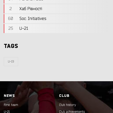
2
Хаб Рівності
60
Soc. Initiatives
25
U-21
TAGS
U-19
NEWS
CLUB
First team
Club history
U-21
Club achievements