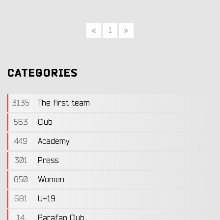
«
1
»
CATEGORIES
3135
The first team
563
Club
449
Academy
301
Press
850
Women
681
U-19
14
Parafan Club