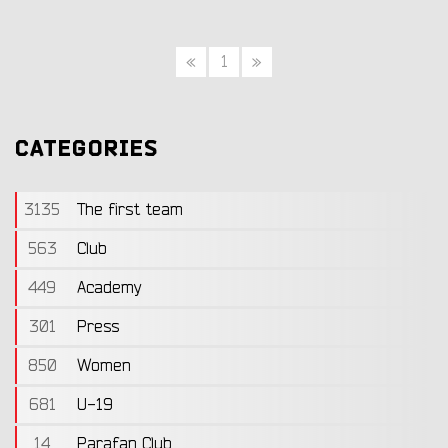
«
1
»
CATEGORIES
3135
The first team
563
Club
449
Academy
301
Press
850
Women
681
U-19
14
Parafan Club