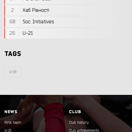
2
Хаб Рівності
60
Soc. Initiatives
26
U-21
TAGS
U-19
NEWS
CLUB
First team
Club history
U-21
Club achievements