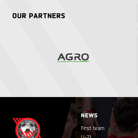
OUR PARTNERS
NEWS
First team
U-21