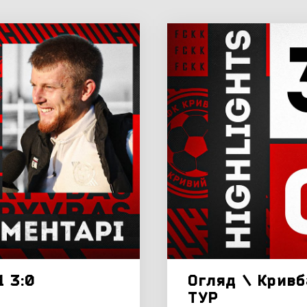
1 3:0
Огляд \ Кривб
ТУР