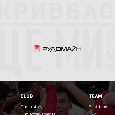
CLUB
TEAM
Club history
First team
Club achievements
U-21