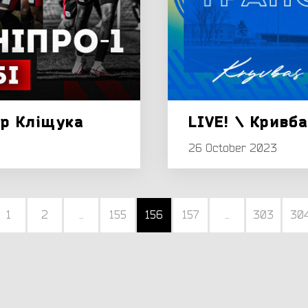
ар Кліщука
LIVE! \ Кривба
26 October 2023
1
2
...
155
156
157
...
303
30