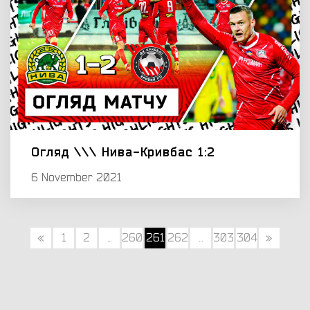
Огляд \\\ Нива-Кривбас 1:2
6 November 2021
«
1
2
...
260
261
262
...
303
304
»