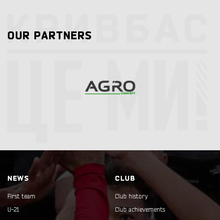
OUR PARTNERS
NEWS
CLUB
First team
Club history
U-21
Club achievements