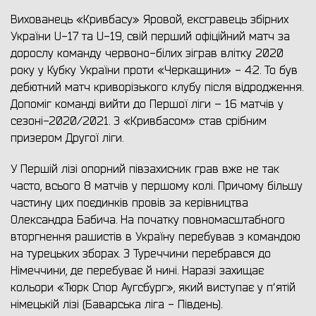
Вихованець «Кривбасу» Яровой, ексгравець збірних
України U-17 та U-19, свій перший офіційний матч за
дорослу команду червоно-білих зіграв влітку 2020
року у Кубку України проти «Черкащини» - 4:2. То був
дебютний матч криворізького клубу після відродження.
Допоміг команді вийти до Першої ліги – 16 матчів у
сезоні-2020/2021. З «Кривбасом» став срібним
призером Другої ліги.
У Першій лізі опорний півзахисник грав вже не так
часто, всього 8 матчів у першому колі. Причому більшу
частину цих поєдинків провів за керівництва
Олександра Бабича. На початку повномасштабного
вторгнення рашистів в Україну перебував з командою
на турецьких зборах. З Туреччини перебрався до
Німеччини, де перебуває й нині. Наразі захищає
кольори «Тюрк Спор Аугсбург», який виступає у пʼятій
німецькій лізі (Баварська ліга - Південь).