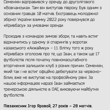
Семеніхін відправився у оренду до друголігового
«Вовчанська». Там він виступав півроку. Був одним з
основних гравців: 10 матчів. Ексгравець молодіжної
збірної України взимку 2022 року повернувся до
«Кривбасу» за умовами оренди.
Проходив з командою зимові збори, та навіть встиг
відзначитись у одному зі спарингів у воротах
казахського «Акжайику» - 1:1. Влітку того ж року
«Кривбас» оголосив про те, що Іван, а також ще 17
футболістів після початку повномасштабного
вторгнення залишили клуб з різних причин. Семеніхін,
який так і не встиг офіційно дебютувати за червоно-
білих, вже не виступає на професійному рівні. За
нашою інформацією наразі Іван займається
тренерською діяльністю в ОАЕ, виховуючи майбутніх
футболістів.
Півзахисник Ігор Яровой, 27 років – 28 матчів.