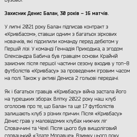
Бузової.
Захисник Денис Балан, 30 років – 16 матчів.
У липні 2021 року Балан підписав контракт з
«Кривбасом», ставши одним з багатьох зіркових
новачків, які підсилили команду перед дебютом у
Першій лізі. У команді Геннадія Приходька, а згодом
Олександра Бабича був гравцем основи. Крайній
захисник після першої частини сезону входив у топ-8
футболістів «Кривбасу» за проведеним ігровим часом
на полі. Також у активі Дениса 2 гольові передачі.
Як і багатьох гравців «Кривбасу» війна застала його
на турецьких зборах. Влітку 2022 року наш клуб
оголосив про те, що Балан та ще 17 футболістів
залишають клуб з різних причин. Після «Кривбасу»
Денис грав у маловідомих клубах нижчих ліг
Словаччині та Чехії. Після цього був вищоліговий
словацький «Злате Моравце». Взимку цього року