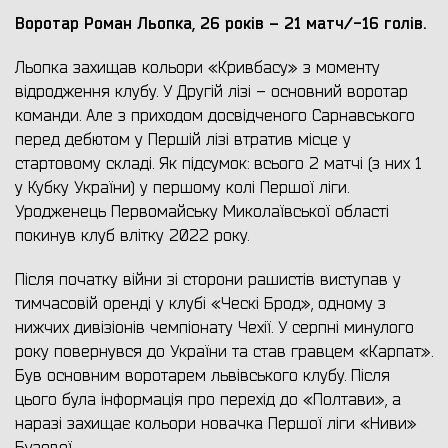
Воротар Роман Льопка, 26 років – 21 матч/-16 голів.
Льопка захищав кольори «Кривбасу» з моменту
відродження клубу. У Другій лізі – основний воротар
команди. Але з приходом досвідченого Сарнавського
перед дебютом у Першій лізі втратив місце у
стартовому складі. Як підсумок: всього 2 матчі (з них 1
у Кубку України) у першому колі Першої ліги.
Уродженець Первомайську Миколаївської області
покинув клуб влітку 2022 року.
Після початку війни зі сторони рашистів виступав у
тимчасовій оренді у клубі «Ческі Брод», одному з
нижчих дивізіонів чемпіонату Чехії. У серпні минулого
року повернувся до України та став гравцем «Карпат».
Був основним воротарем львівського клубу. Після
цього була інформація про перехід до «Полтави», а
наразі захищає кольори новачка Першої ліги «Ниви»