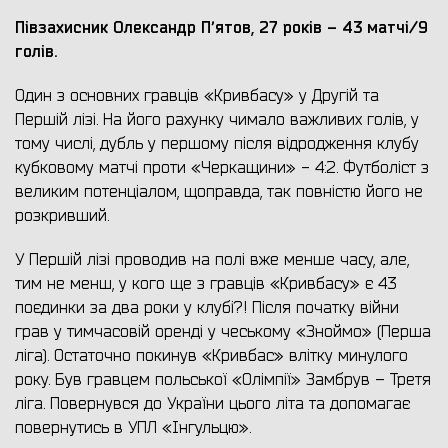
Півзахисник Олександр Пʼятов, 27 років – 43 матчі/9
голів.
Один з основних гравців «Кривбасу» у Другій та
Першій лізі. На його рахунку чимало важливих голів, у
тому числі, дубль у першому після відродження клубу
кубковому матчі проти «Черкащини» - 4:2. Футболіст з
великим потенціалом, щоправда, так повністю його не
розкривший.
У Першій лізі проводив на полі вже менше часу, але,
тим не менш, у кого ще з гравців «Кривбасу» є 43
поєдинки за два роки у клубі?! Після початку війни
грав у тимчасовій оренді у чеському «Зноймо» (Перша
ліга). Остаточно покинув «Кривбас» влітку минулого
року. Був гравцем польської «Олімпії» Замбрув – Третя
ліга. Повернувся до України цього літа та допомагає
повернутись в УПЛ «Інгульцю».